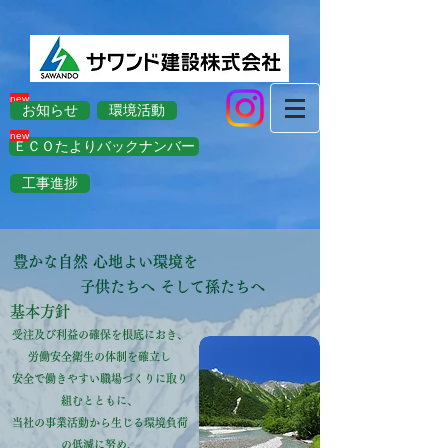
new
お知らせ
環境活動
new
ＥＣＯたよりバックナンバー
工事進捗
豊かな自然 心地よい環境を
​ 子供たちへ そして孫たちへ
基本方針
受注及び利益の確保を根底におき、
労働安全衛生の体制を確立し
安全で働きやすい職場づくりに取り
組むとともに、
当社の事業活動から生じる環境負荷
の低減に努め、