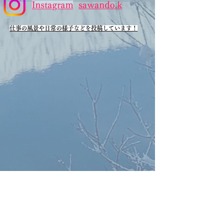
​Instagram
sawando.k
​仕事の風景や日常の様子などを投稿しています！
私たちの会社は、
松本市安曇地域での道路の整備・維持管理、
河川の護岸作業、斜面（法面）の保護等の施工をしています。
時にはまだ人が足を踏み入れたことのない