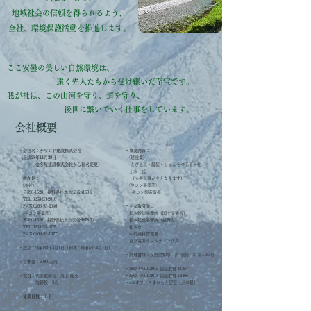
地域社会の信頼を得られるよう、
全社、環境保護活動を推進します。
ここ安曇の美しい自然環境は、
遠く先人たちから受け継いだ至宝です。
我が社は、この山河を守り、道を守り、
後世に繋いでいく仕事をしています。
​会社概要
・
会社名：サワンド建設株式会社
・事業内容：
（平成28年11月29日
〈建設業〉
金多屋建設株式会社から社名変更）
とび土工・舗装・しゅんせつ工事・他
土木一式
・所在地：
​ （公共工事が主となります）
〈本社〉
〈生コン事業部〉
〒390-1520 長野県松本市安曇4160-2
生コン製造販売
TEL.0263-93-2810
FAX.0263-93-2046
・主な取引先：
〈生コン事業部〉
松本砂防事務所（国土交通省）
〒390-1520 長野県松本市安曇3878-72
松本建設事務所（長野県）
TEL.0263-93-1075
松本市
FAX.0263-93-1077
中信森林管理署
​ 東京電力ホールディングス
・
設立：
昭和38年3月1日（創業：昭和7年4月1日）
​・許可番号：
長野県知事 許可(特 - 3) 第1193号
・資本金：
6,000万円
・ISO 14001:2015 認証取得 11357
・役員：
代表取締役 川上 隆英
・ISO 45001:2018 認証取得 14465
取締役 3名
・ecoオフィスまつもと認定（三つ星）
・従業員数：
31名​